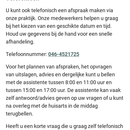
beschikbaar. Denkt u meer tijd nodig te hebben,
Angst of paniek
U kunt ook telefonisch een afspraak maken via
omdat u bijvoorbeeld meerdere klachten wilt
Slaapproblemen
onze praktijk. Onze medewerkers helpen u graag
bespreken, geef dit dan door aan onze assistente
Rouwverwerking
bij het kiezen van een geschikte datum en tijd.
zij reserveert dan meer tijd voor u.
Houd uw gegevens bij de hand voor een snelle
afhandeling.
Telefoonnummer:
046-4521725
Voor het plannen van afspraken, het opvragen
van uitslagen, advies en dergelijke kunt u bellen
met de assistente tussen 8:00 en 11:00 uur en
tussen 15:00 en 17:00 uur. De assistente kan vaak
zelf antwoord/advies geven op uw vragen of u kunt
na overleg met de huisarts in de middag
terugbellen.
Heeft u een korte vraag die u graag zelf telefonisch