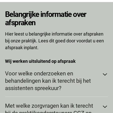
Belangrijke informatie over
afspraken
Hier leest u belangrijke informatie over afspraken
bij onze praktijk. Lees dit goed door voordat u een
afspraak inplant.
Wij werken uitsluitend op afspraak
Voor welke onderzoeken en
behandelingen kan ik terecht bij het
assistenten spreekuur?
Onze assistentes houden flexibele spreekuren en
Met welke zorgvragen kan ik terecht
kunnen u helpen bij verschillende onderzoeken en
behandelingen, zoals: